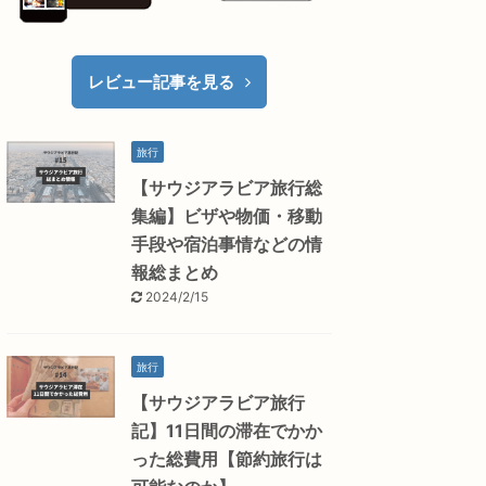
レビュー記事を見る
旅行
【サウジアラビア旅行総
集編】ビザや物価・移動
手段や宿泊事情などの情
報総まとめ
2024/2/15
旅行
【サウジアラビア旅行
記】11日間の滞在でかか
った総費用【節約旅行は