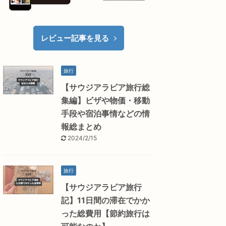
レビュー記事を見る
旅行
【サウジアラビア旅行総
集編】ビザや物価・移動
手段や宿泊事情などの情
報総まとめ
2024/2/15
旅行
【サウジアラビア旅行
記】11日間の滞在でかか
った総費用【節約旅行は