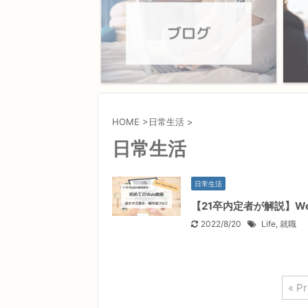
HOME
>
日常生活
>
日常生活
日常生活
【21卒内定者が解説】
2022/8/20
Life
,
就職
« P