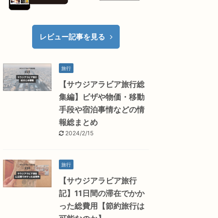
レビュー記事を見る
旅行
【サウジアラビア旅行総
集編】ビザや物価・移動
手段や宿泊事情などの情
報総まとめ
2024/2/15
旅行
【サウジアラビア旅行
記】11日間の滞在でかか
った総費用【節約旅行は