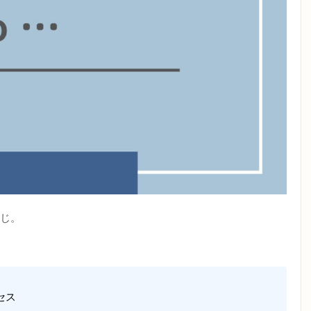
じ。
セス